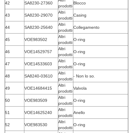
Altri
42
SA8230-27360
Blocco
prodotti
Altri
43
SA8230-29070
Casing
prodotti
Altri
44
SA8230-25640
Collegamento
prodotti
Altri
45
VOE983502
O-ring
prodotti
Altri
46
VOE14529757
O-ring
prodotti
Altri
47
VOE14533603
O-ring
prodotti
Altri
48
SA8240-03610
- Non lo so.
prodotti
Altri
49
VOE14684415
Valvola
prodotti
Altri
50
VOE983509
O-ring
prodotti
Altri
51
VOE14625240
Anello
prodotti
Altri
52
VOE983530
O-ring
prodotti