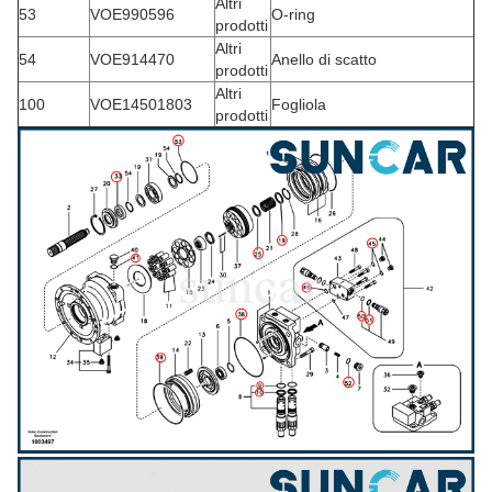
Altri
53
VOE990596
O-ring
prodotti
Altri
54
VOE914470
Anello di scatto
prodotti
Altri
100
VOE14501803
Fogliola
prodotti