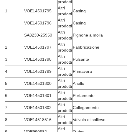
prodotti
Altri
1
VOE14501795
Casing
prodotti
Altri
VOE14501796
Casing
prodotti
Altri
SA8230-25950
Pignone a molla
prodotti
Altri
2
VOE14501797
Fabbricazione
prodotti
Altri
3
VOE14501798
Pulsante
prodotti
Altri
4
VOE14501799
Primavera
prodotti
Altri
5
VOE14501800
Anello
prodotti
Altri
6
VOE14501801
Portamento
prodotti
Altri
7
VOE14501802
Collegamento
prodotti
Altri
8
VOE14518516
Valvola di sollievo
prodotti
Altri
9
VOE990582
O-ring