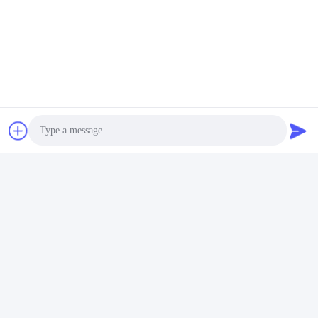
Tag:
Corredo Della Guarnizione XKAY-00414
Corredo Della Guarnizione Del Motore XKAY-00414
Corredo Di Riparazione Della Guarnizione XKAY-00325
Photo
Video Call
Audio Call
Contatto rapido