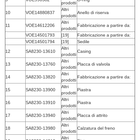
prodotti
Altri
10
VOE14880837
Anello di riserva
prodotti
Altri
11
VOE14612206
Fabbricazione a partire da:
prodotti
VOE14501793
[19]
Fabbricazione a partire da:
VOE14501794
[19]
Sedile
Altri
12
SA8230-13610
Casing
prodotti
Altri
13
SA8230-13760
Placca di valvola
prodotti
Altri
14
SA8230-13820
Fabbricazione a partire da:
prodotti
Altri
15
SA8230-13900
Piastra
prodotti
Altri
16
SA8230-13910
Piastra
prodotti
Altri
17
SA8230-13940
Placca di attrito
prodotti
Altri
18
SA8230-13980
Calzatura del freno
prodotti
Altri