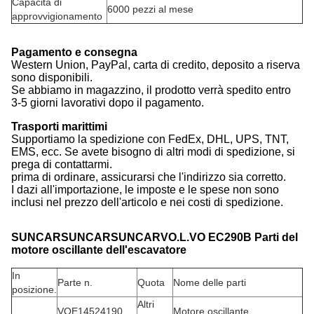
Capacità di
6000 pezzi al mese
approvvigionamento
Pagamento e consegna
Western Union, PayPal, carta di credito, deposito a riserva
sono disponibili.
Se abbiamo in magazzino, il prodotto verrà spedito entro
3-5 giorni lavorativi dopo il pagamento.
Trasporti marittimi
Supportiamo la spedizione con FedEx, DHL, UPS, TNT,
EMS, ecc. Se avete bisogno di altri modi di spedizione, si
prega di contattarmi.
prima di ordinare, assicurarsi che l'indirizzo sia corretto.
I dazi all'importazione, le imposte e le spese non sono
inclusi nel prezzo dell'articolo e nei costi di spedizione.
SUNCARSUNCARSUNCARVO.L.VO EC290B Parti del
motore oscillante dell'escavatore
In
Parte n.
Quota
Nome delle parti
posizione.
Altri
VOE14524190
Motore oscillante