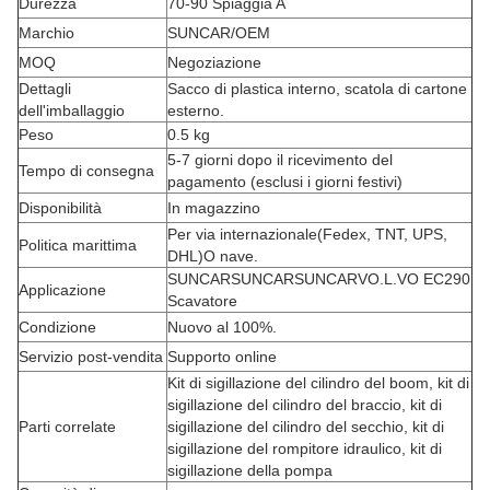
Durezza
70-90 Spiaggia A
Marchio
SUNCAR/OEM
MOQ
Negoziazione
Dettagli
Sacco di plastica interno, scatola di cartone
dell'imballaggio
esterno.
Peso
0.5 kg
5-7 giorni dopo il ricevimento del
Tempo di consegna
pagamento (esclusi i giorni festivi)
Disponibilità
In magazzino
Per via internazionale
(
Fedex, TNT, UPS,
Politica marittima
DHL
)
O nave.
SUNCARSUNCARSUNCARVO.L.VO EC290
Applicazione
Scavatore
Condizione
Nuovo al 100%.
Servizio post-vendita
Supporto online
Kit di sigillazione del cilindro del boom, kit di
sigillazione del cilindro del braccio, kit di
Parti correlate
sigillazione del cilindro del secchio, kit di
sigillazione del rompitore idraulico, kit di
sigillazione della pompa