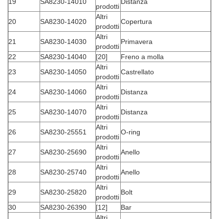
19
SA8230-14010
Distanza
prodotti
Altri
20
SA8230-14020
Copertura
prodotti
Altri
21
SA8230-14030
Primavera
prodotti
22
SA8230-14040
[20]
Freno a molla
Altri
23
SA8230-14050
Castrellato
prodotti
Altri
24
SA8230-14060
Distanza
prodotti
Altri
25
SA8230-14070
Distanza
prodotti
Altri
26
SA8230-25551
O-ring
prodotti
Altri
27
SA8230-25690
Anello
prodotti
Altri
28
SA8230-25740
Anello
prodotti
Altri
29
SA8230-25820
Bolt
prodotti
30
SA8230-26390
[12]
Bar
Altri