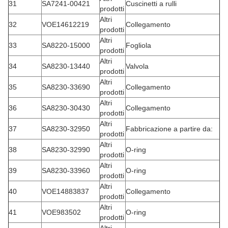
31
SA7241-00421
Cuscinetti a rulli
prodotti
Altri
32
VOE14612219
Collegamento
prodotti
Altri
33
SA8220-15000
Fogliola
prodotti
Altri
34
SA8230-13440
Valvola
prodotti
Altri
35
SA8230-33690
Collegamento
prodotti
Altri
36
SA8230-30430
Collegamento
prodotti
Altri
37
SA8230-32950
Fabbricazione a partire da:
prodotti
Altri
38
SA8230-32990
O-ring
prodotti
Altri
39
SA8230-33960
O-ring
prodotti
Altri
40
VOE14883837
Collegamento
prodotti
Altri
41
VOE983502
O-ring
prodotti