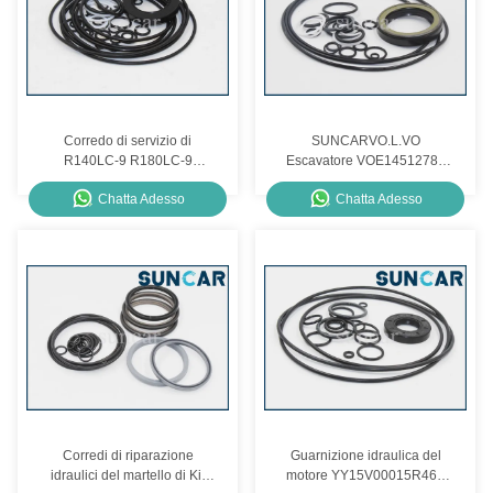
Corredo di servizio di
SUNCARVO.L.VO
R140LC-9 R180LC-9
Escavatore VOE14512788
Hyundai, corredo principale
Kit di sigillamento Swing
Chatta Adesso
Chatta Adesso
XJBN-01780 della
Motor Assy Parti interne Kit di
ricostruzione della pompa
riparazione del sigillo di olio
Corredi di riparazione
Guarnizione idraulica del
idraulici del martello di Kit
motore YY15V00015R460