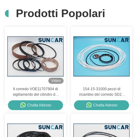
Prodotti Popolari
Video
Il corredo VOE11707904 di
154-15-31000 pezzi di
sigillamento del cilindro del
ricambio del corredo SD22
cariC.A.Tore solleva i corredi
Shantui della guarnizione
Chatta Adesso
Chatta Adesso
di riparazione idraulici per i
della trasmissione
modelli del BM di L330C
SUNCARVO.L.VO