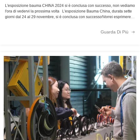
L'esposizione bauma CHINA 2024 si è conclusa con successo, non vediamo
l'ora di vedervi la prossima volta L'esposizione Bauma China, durata sette
giorni dal 24 al 29 novembre, si è conclusa con successo!Vorrei esprimere la
mia più sincera gratitudine a tutti gli amici che sono venuti alla
mostraAbbiamo assistito a innumerevoli scambi e cooperazione qui, ed è un
Guarda Di Più
grande onore trascorrere questo meraviglioso momento con voi.