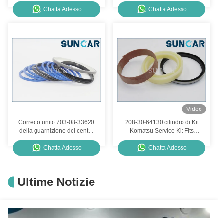
Model RHB301 della
per l'escavatore del cingolo
Chatta Adesso
Chatta Adesso
guarnizione dell'interruttore
di SK130-8 Kobelco
di HANWOO
Video
Corredo unito 703-08-33620
208-30-64130 cilindro di Kit
della guarnizione del centro
Komatsu Service Kit Fits
PC300-7 KOMATSU della
PC410-5 della guarnizione
Chatta Adesso
Chatta Adesso
parte girevole
del regolatore della pista
Ultime Notizie