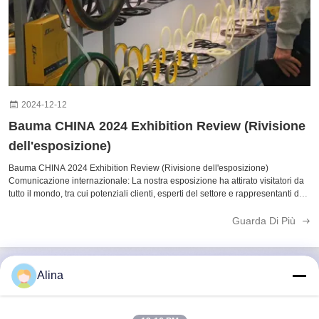
2024-12-12
Bauma CHINA 2024 Exhibition Review (Rivisione
dell'esposizione)
Bauma CHINA 2024 Exhibition Review (Rivisione dell'esposizione)
Comunicazione internazionale: La nostra esposizione ha attirato visitatori da
tutto il mondo, tra cui potenziali clienti, esperti del settore e rappresentanti dei
media.Questi scambi ci hanno offerto preziose opportunità di cooperazione.
Visualizzazione del prodotto: I prodotti e le tecnologie più recenti che abbiamo
Guarda Di Più
esposto sono stati ampiamente apprezzati e elogiati. Negoziazione di
cooperazione: Durante la fiera, abbiamo condotto negoziati commerciali
approfonditi con molte aziende internazionali, gettando una solida base per
una futura cooperazione.
Alina
Contatto rapido