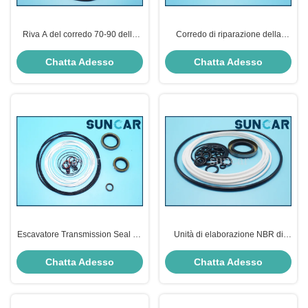
Riva A del corredo 70-90 della
Corredo di riparazione della
guarnizione del giunto circolare
guarnizione della trasmissione
di Kit Rubber della guarnizione
D41P-3 D41P-5 D41P-6
Chatta Adesso
Chatta Adesso
del cambio di D51P
Escavatore Transmission Seal Kit
Unità di elaborazione NBR di
D31P-15 D31P-16 del bulldozer
gomma PTFE di Spare Parts
dell'escavatore di D20 D21
Chatta Adesso
Chatta Adesso
KOMATSU