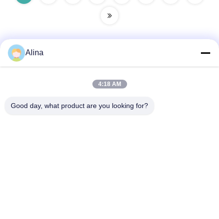
Alina
Contatto rapido
4:18 AM
Indirizzo
Good day, what product are you looking for?
Sala 101, 1° piano, edificio 3, Tianji International Plaza,
Zhucun, distretto di Zhuji, distretto di Tianhe, Guangzhou,
Cina
Telefono
86--14749308310
E-mail
Alina@suncarseals.com