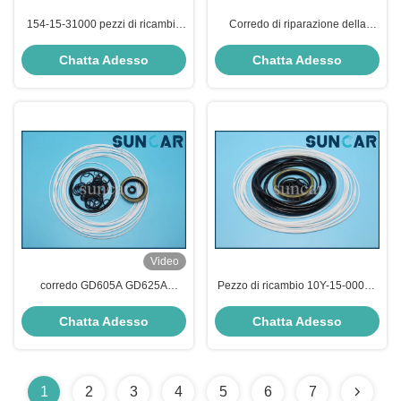
154-15-31000 pezzi di ricambio
Corredo di riparazione della
del corredo SD22 Shantui della
trasmissione del bulldozer SD23
guarnizione della trasmissione
di SHANTUI 154-15-01000
Chatta Adesso
Chatta Adesso
Video
corredo GD605A GD625A
Pezzo di ricambio 10Y-15-00000
GD621A GD611A GD663A-2
standard del bulldozer di
della guarnizione della
SHANTUI SD13
Chatta Adesso
Chatta Adesso
trasmissione 23B-15-11020
1
2
3
4
5
6
7