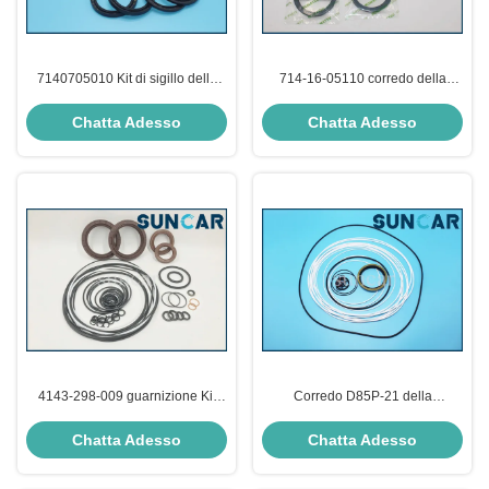
7140705010 Kit di sigillo della
714-16-05110 corredo della
trasmissione per caricatore a
guarnizione del corredo WA320-3
ruote WA400-3 WA450-3
WA300-3CS KOMATSU di
Chatta Adesso
Chatta Adesso
Komatsu
servizio di trasmissione
4143-298-009 guarnizione Kit
Corredo D85P-21 della
Hyundai 2HL-100 S130W-V
guarnizione della trasmissione
SOLARE della trasmissione
del bulldozer di KOMATSU per i
Chatta Adesso
Chatta Adesso
lavori di costruzione