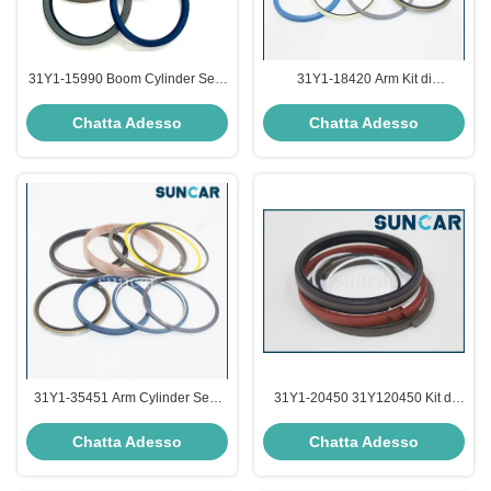
31Y1-15990 Boom Cylinder Seal
31Y1-18420 Arm Kit di
Kit For Hyundai Excavator
sigillamento del cilindro idraulico
R130LC3, R130W3, R95W3
per Hyundai Excavator R450LC-7
Chatta Adesso
Chatta Adesso
31Y1-35451 Arm Cylinder Seal
31Y1-20450 31Y120450 Kit di
Kit Fits per Hyundai HX480
riparazione del cilindro del
R480LC-9 R480LC-9MH HX520
braccio per Hyundai Excavator
Chatta Adesso
Chatta Adesso
L R520LC-9
R160LC-7 R160LC-7A