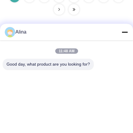
Alina
Contatto rapido
11:48 AM
Indirizzo
Good day, what product are you looking for?
Sala 101, 1° piano, edificio 3, Tianji International Plaza,
Zhucun, distretto di Zhuji, distretto di Tianhe, Guangzhou,
Cina
Telefono
86--14749308310
E-mail
Alina@suncarseals.com