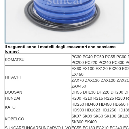
Il seguenti sono i modelli degli escavatori che possiamo
fornire:
PC30 PC40 PC50 PC55 PC60 
KOMATSU
PC200 PC220 PC240 PC300 P
EX60 EX100 EX120 EX200 EX
EX450
HITACHI
ZAX70 ZAX130 ZAX120 ZAX21
ZAX450
DOOSAN
DH55 DH130 DH220 DH200 D
HUNDAI
R200 R210 R215 R225 R280 R
HD250 HD400 HD450 HD550 
KATO
HD900 HD1023 HD1250 HD18
SK07 SK09 SK60 SK100 SK12
KOBELCO
SK300 SK400
SUNCARSUNCARSUNCARVO.L.VO
EC55 EC130 EC210 EC240 EC