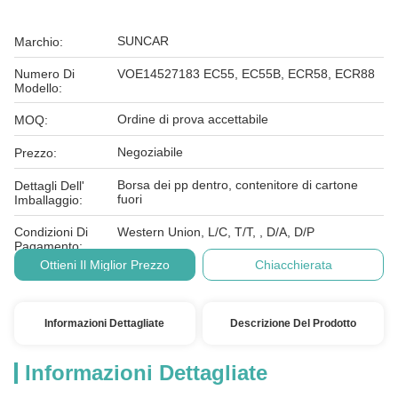
SUNCAR
Marchio:
Numero Di
VOE14527183 EC55, EC55B, ECR58, ECR88
Modello:
Ordine di prova accettabile
MOQ:
Negoziabile
Prezzo:
Borsa dei pp dentro, contenitore di cartone
Dettagli Dell'
fuori
Imballaggio:
Condizioni Di
Western Union, L/C, T/T, , D/A, D/P
Pagamento:
Ottieni Il Miglior Prezzo
Chiacchierata
Informazioni Dettagliate
Descrizione Del Prodotto
Informazioni Dettagliate