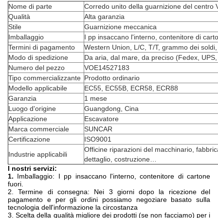
Nome di parte
Corredo unito della guarnizione del cent
Qualità
Alta garanzia
Stile
Guarnizione meccanica
Imballaggio
I pp insaccano l'interno, contenitore di cart
Termini di pagamento
Western Union, L/C, T/T, grammo dei soldi,
Modo di spedizione
Da aria, dal mare, da preciso (Fedex, UPS,
Numero del pezzo
VOE14527183
Tipo commercializzante
Prodotto ordinario
Modello applicabile
EC55, EC55B, ECR58, ECR88
Garanzia
1 mese
Luogo d'origine
Guangdong, Cina
Applicazione
Escavatore
Marca commerciale
SUNCAR
Certificazione
ISO9001
Officine riparazioni del macchinario, fabbric
Industrie applicabili
dettaglio, costruzione…
I nostri servizi:
1.
Imballaggio: I pp insaccano l'interno, contenitore di cartone
fuori.
2. Termine di consegna: Nei 3 giorni dopo la ricezione del
pagamento e per gli ordini possiamo negoziare basato sulla
tecnologia dell'informazione la circostanza
3. Scelta della qualità migliore dei prodotti (se non facciamo) per i