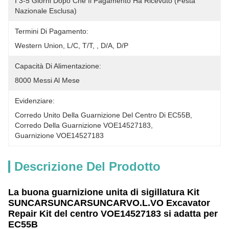
I 3-5 Giorni Dopo Che Il Pagamento Ha Ricevuto (festa 
Nazionale Esclusa)
Termini Di Pagamento:
Western Union, L/C, T/T, , D/A, D/P
Capacità Di Alimentazione:
8000 Messi Al Mese
Evidenziare:
Corredo Unito Della Guarnizione Del Centro Di EC55B
, 
Corredo Della Guarnizione VOE14527183
, 
Guarnizione VOE14527183
Descrizione Del Prodotto
La buona guarnizione unita di sigillatura Kit
SUNCARSUNCARSUNCARVO.L.VO Excavator
Repair Kit del centro VOE14527183 si adatta per
EC55B