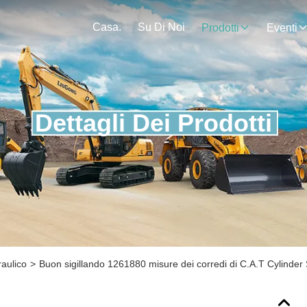
Casa.
Su Di Noi
Prodotti
Eventi
Dettagli Dei Prodotti
raulico
>
Buon sigillando 1261880 misure dei corredi di C.A.T Cylinder 