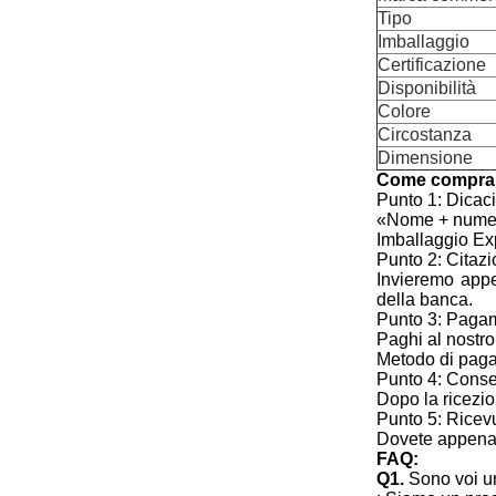
Tipo
Imballaggio
Certificazione
Disponibilità
Colore
Circostanza
Dimensione
Come compra
Punto 1: Dicaci
«Nome + numero
Imballaggio Ex
Punto 2: Citazi
Invieremo appe
della banca.
Punto 3: Paga
Paghi al nostro
Metodo di paga
Punto 4: Cons
Dopo la ricezi
Punto 5: Ricev
Dovete appena 
FAQ:
Q1.
Sono voi un