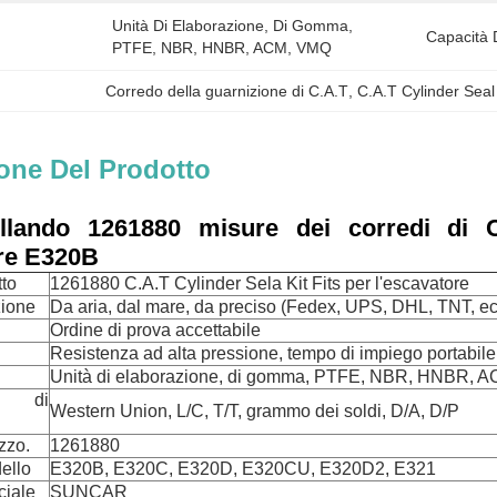
Unità Di Elaborazione, Di Gomma, 
Capacità 
PTFE, NBR, HNBR, ACM, VMQ
Corredo della guarnizione di C.A.T
, 
C.A.T Cylinder Seal 
one Del Prodotto
llando 1261880 misure dei corredi di C
ore E320B
to
1261880 C.A.T Cylinder Sela Kit Fits per l'escavatore
zione
Da aria, dal mare, da preciso (Fedex, UPS, DHL, TNT, ec
Ordine di prova accettabile
Resistenza ad alta pressione, tempo di impiego portabil
Unità di elaborazione, di gomma, PTFE, NBR, HNBR, 
 di
Western Union, L/C, T/T, grammo dei soldi, D/A, D/P
zzo.
1261880
ello
E320B, E320C, E320D, E320CU, E320D2, E321
iale
SUNCAR