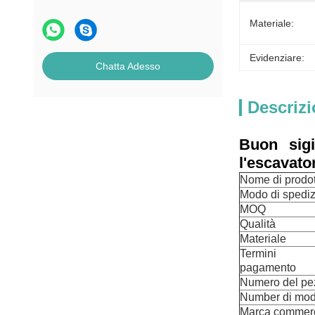
Materiale:
Evidenziare:
Chatta Adesso
Descrizi
Buon sigi
l'escavat
Nome di prodot
Modo di spedi
MOQ
Qualità
Materiale
Termini
pagamento
Numero del pe
Number di mod
Marca commerc