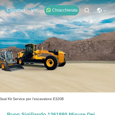
Contattaci
Ver
Chiacchierata
Seal Kit Service per l'escavatore E320B
Buon Sigillando 1261880 Misure Dei