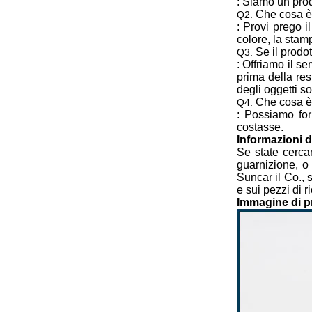
: Siamo un prod
Che cosa è 
Q2.
: Provi prego i
colore, la stam
Se il prodo
Q3.
: Offriamo il se
prima della res
degli oggetti sos
Che cosa è 
Q4.
: Possiamo for
costasse.
Informazioni d
Se state cercan
guarnizione, o 
Suncar il Co., s
e sui pezzi di 
Immagine di p