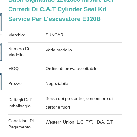
Corredi Di C.A.T Cylinder Seal Kit
Service Per L'escavatore E320B
Marchio:
SUNCAR
Numero Di
Vario modello
Modello:
MOQ:
Ordine di prova accettabile
Prezzo:
Negoziabile
Borsa dei pp dentro, contenitore di
Dettagli Dell'
Imballaggio:
cartone fuori
Condizioni Di
Western Union, L/C, T/T, , D/A, D/P
Pagamento: