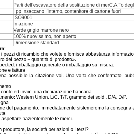
Parti dell'escavatore della sostituzione di merC.A.To degl
I pp insaccano l'interno, contenitore di cartone fuori
ISO9001
In azione
Verde grigio marrone nero
100% nuovissimo, non aperto
Dimensione standard
re:
 i pezzi di ricambio che volete e fornisca abbastanza informazio
 del pezzo + quantità di prodotto».
pected: imballaggio generale o imballaggio su misura.
one e fattura
na possibile la citazione voi. Una volta che confermato, pubbl
mento
 conto ed inviici una dichiarazione bancaria.
mento: Western Union, L/C, T/T, grammo dei soldi, D/A, D/P.
egna
one del pagamento, immediatamente sistemeremo la consegna al 
uta
aspettare pazientemente le merci.
 produttore, la società per azioni o i terzi?