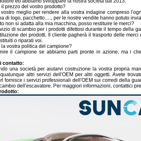
uttore ed abbiamo sviluppare la nostra società dal 2013.
il prezzo del vostro prodotto?
l vostro meglio per rendere alla vostra indagine compreso l'ogni 
pa di logo, pacchetto…., per le nostre vendite hanno potuto invia
tto non si adatta alla mia macchina, posso restituire le merci?
rvizio di scambio per i prodotti difettosi durante il tempo della 
tituzione dei prodotti. Il cliente pagherà il trasporto delle merci
tituiti o riparati voi.
la vostra politica del campione?
nire il campione se abbiamo parti pronte in azione, ma i clie
i contatto:
do una società per aiutarvi costruzione la vostra propria marca
qualunque altri servizi dell'OEM per altri oggetti. Avete trova
rl fornisce i servizi professionali dell'OEM sui corredi della gua
ricambio dell'escavatore. Per maggiori informazioni, contattici 
rodotto: