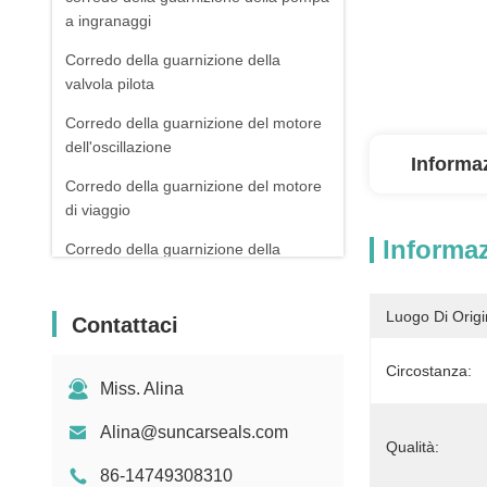
a ingranaggi
Corredo della guarnizione della
valvola pilota
Corredo della guarnizione del motore
dell'oscillazione
Informaz
Corredo della guarnizione del motore
di viaggio
Informaz
Corredo della guarnizione della
trasmissione
O Ring Kit Box
Luogo Di Origi
Contattaci
Guarnizioni della guarnizione
Circostanza:
Miss. Alina
Guarnizione dell'OEM
Corredo principale della guarnizione
Alina@suncarseals.com
Qualità:
della valvola
86-14749308310