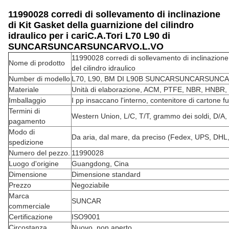
11990028 corredi di sollevamento di inclinazione
di Kit Gasket della guarnizione del cilindro
idraulico per i cariC.A.Tori L70 L90 di
SUNCARSUNCARSUNCARVO.L.VO
11990028 corredi di sollevamento di inclinazione
Nome di prodotto
del cilindro idraulico
Number di modello
L70, L90, BM DI L90B SUNCARSUNCARSUNC
Materiale
Unità di elaborazione, ACM, PTFE, NBR, HNBR
Imballaggio
I pp insaccano l'interno, contenitore di cartone fu
Termini di
Western Union, L/C, T/T, grammo dei soldi, D/A,
pagamento
Modo di
Da aria, dal mare, da preciso (Fedex, UPS, DHL,
spedizione
Numero del pezzo.
11990028
Luogo d'origine
Guangdong, Cina
Dimensione
Dimensione standard
Prezzo
Negoziabile
Marca
SUNCAR
commerciale
Certificazione
ISO9001
Circostanza
Nuovo, non aperto