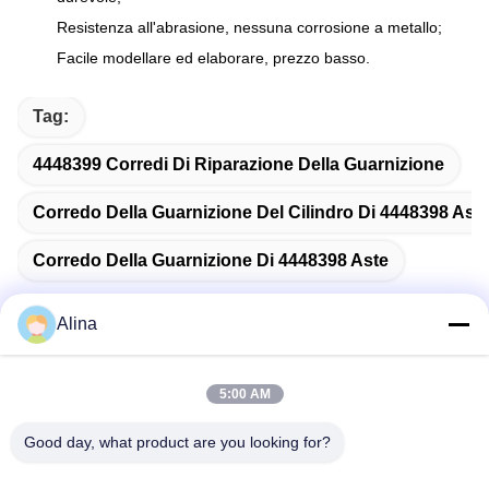
Resistenza all'abrasione, nessuna corrosione a metallo;
Facile modellare ed elaborare, prezzo basso.
Tag:
4448399 Corredi Di Riparazione Della Guarnizione
Corredo Della Guarnizione Del Cilindro Di 4448398 Ast
Corredo Della Guarnizione Di 4448398 Aste
Alina
Contatto rapido
5:00 AM
Good day, what product are you looking for?
Indirizzo
No.7, vicolo 3, a nord del villaggio di LianXi, città di Dongpu,