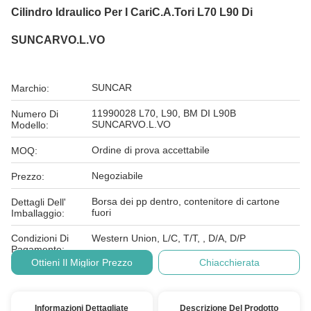
Cilindro Idraulico Per I CariC.A.Tori L70 L90 Di
SUNCARVO.L.VO
SUNCAR
Marchio:
11990028 L70, L90, BM DI L90B
Numero Di
SUNCARVO.L.VO
Modello:
Ordine di prova accettabile
MOQ:
Negoziabile
Prezzo:
Borsa dei pp dentro, contenitore di cartone
Dettagli Dell'
fuori
Imballaggio:
Condizioni Di
Western Union, L/C, T/T, , D/A, D/P
Pagamento:
Ottieni Il Miglior Prezzo
Chiacchierata
Informazioni Dettagliate
Descrizione Del Prodotto