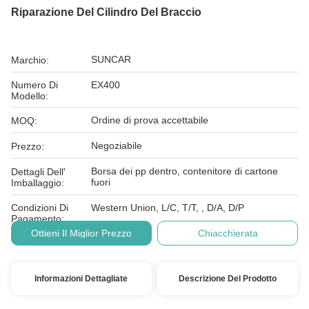
Riparazione Del Cilindro Del Braccio
SUNCAR
Marchio:
Numero Di
EX400
Modello:
Ordine di prova accettabile
MOQ:
Negoziabile
Prezzo:
Borsa dei pp dentro, contenitore di cartone
Dettagli Dell'
fuori
Imballaggio:
Condizioni Di
Western Union, L/C, T/T, , D/A, D/P
Pagamento:
Ottieni Il Miglior Prezzo
Chiacchierata
Informazioni Dettagliate
Descrizione Del Prodotto