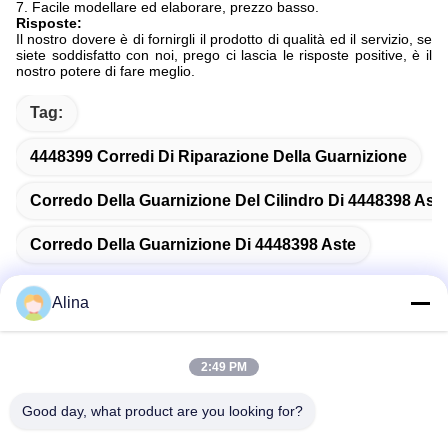
7. Facile modellare ed elaborare, prezzo basso.
Risposte:
Il nostro dovere è di fornirgli il prodotto di qualità ed il servizio, se
siete soddisfatto con noi, prego ci lascia le risposte positive, è il
nostro potere di fare meglio.
Tag:
4448399 Corredi Di Riparazione Della Guarnizione
Corredo Della Guarnizione Del Cilindro Di 4448398 Ast
Corredo Della Guarnizione Di 4448398 Aste
Alina
Contatto rapido
2:49 PM
Good day, what product are you looking for?
Indirizzo
No.7, vicolo 3, a nord del villaggio di LianXi, città di Dongpu,