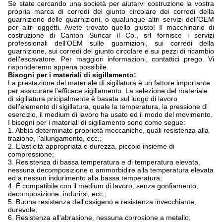
Se state cercando una società per aiutarvi costruzione la vostra
propria marca di corredi del giunto circolare dei corredi della
guarnizione delle guarnizioni, o qualunque altri servizi dell'OEM
per altri oggetti. Avete trovato quello giusto! Il macchinario di
costruzione di Canton Suncar il Co., srl fornisce i servizi
professionali dell'OEM sulle guarnizioni, sui corredi della
guarnizione, sui corredi del giunto circolare e sui pezzi di ricambio
dell'escavatore. Per maggiori informazioni, contattici prego. Vi
risponderemo appena possibile.
Bisogni per i materiali di sigillamento:
La prestazione del materiale di sigillatura è un fattore importante
per assicurare l'efficace sigillamento. La selezione del materiale
di sigillatura pricipalmente è basata sul luogo di lavoro
dell'elemento di sigillatura, quale la temperatura, la pressione di
esercizio, il medium di lavoro ha usato ed il modo del movimento.
I bisogni per i materiali di sigillamento sono come segue:
1. Abbia determinate proprietà meccaniche, quali resistenza alla
trazione, l'allungamento, ecc.;
2. Elasticità appropriata e durezza, piccolo insieme di
compressione;
3. Resistenza di bassa temperatura e di temperatura elevata,
nessuna decomposizione o ammorbidire alla temperatura elevata
ed a nessun indurimento alla bassa temperatura;
4. È compatibile con il medium di lavoro, senza gonfiamento,
decomposizione, indurirsi, ecc.;
5. Buona resistenza dell'ossigeno e resistenza invecchiante,
durevole;
6. Resistenza all'abrasione, nessuna corrosione a metallo;