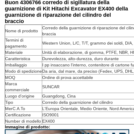
Buon 4306766 corredo di sigillatura della
guarnizione di Kit Hitachi Excavator EX400 della
guarnizione di riparazione del cilindro del
braccio
Corredo della guarnizione di riparazione del cil
Nome di prodotto
braccia
Termini di
Western Union, L/C, T/T, grammo dei soldi, D/A,
pagamento
Materiale
Unità di elaborazione, di gomma, PTFE, NBR,
Caratteristica
Durevolezza, alto-durezza, duro durante
Imballaggio
I pp insaccano l'interno, contenitore di cartone fu
Modo di spedizione
Da aria, dal mare, da preciso (Fedex, UPS, DHL,
MOQ
Ordine di prova accettabile
Marca
SUNCAR
commerciale
Luogo d'origine
Guangdong, Cina
Tipo
Corredo della guarnizione del cilindro
MerC.A.To
L'Europa Orientale, Medio Oriente, Nord America
Certificazione
ISO9001
Number di modello
EX400
Immagine di prodotto: