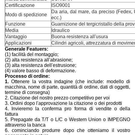
Certificazione
ISO9001
Da aria, dal mare, da preciso (Fedex
Modo di spedizione
ecc.)
Funzione
Guarnizione del tergicristallo della pro
Media
Idraulico
Vantaggio
Buona resistenza all'usura
Applicazioni
Cilindri agricoli, attrezzatura di movim
Generale Featuers:
(1) facilità del montaggio;
(2) alta resistenza all'abrasione;
(3) alta resistenza dell'estrusione;
(4) valore basso di deformazione.
Processo di ordine:
1.
Ottenere la vostra indagine (che include: modello di
macchina, nome di parte, quantità di ordine, dati di oggetti,
termine di consegna)
2. Citazione del nostro prezzo competitivo per voi
3. Ordini dopo l'approvazione la citazione o dei prodotti
4. Invieremo la conferma pro forma di vendite o della
fattura
5. Prepagate da T/T o L/C o Western Union o IMPEGNO
attraverso la banca
6. cominciando produrre dopo che otteniamo il vostro