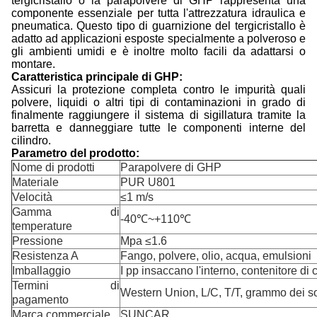
tergicristallo o la parapolvere di GHP rappresenta una
componente essenziale per tutta l'attrezzatura idraulica e
pneumatica. Questo tipo di guarnizione del tergicristallo è
adatto ad applicazioni esposte specialmente a polveroso e
gli ambienti umidi e è inoltre molto facili da adattarsi o
montare.
Caratteristica principale di GHP:
Assicuri la protezione completa contro le impurità quali
polvere, liquidi o altri tipi di contaminazioni in grado di
finalmente raggiungere il sistema di sigillatura tramite la
barretta e danneggiare tutte le componenti interne del
cilindro.
Parametro del prodotto:
Nome di prodotti
Parapolvere di GHP
Materiale
PUR U801
Velocità
≤1 m/s
Gamma di
-40℃~+110℃
temperature
Pressione
Mpa ≤1.6
Resistenza A
Fango, polvere, olio, acqua, emulsioni
Imballaggio
I pp insaccano l'interno, contenitore di 
Termini di
Western Union, L/C, T/T, grammo dei so
pagamento
Marca commerciale
SUNCAR