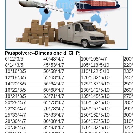
Parapolvere--Dimensione di GHP:
6*12*3/5
40*48*4/7
100*108*4/7
200
8*14*3/5
45*53*4/7
105*113*5/10
220
10*16*3/5
50*58*4/7
110*122*5/10
230
12*18*3/5
55*63*4/7
120*132*5/10
240
14*20*3/5
56*64*4/7
125*137*5/10
250
16*22*3/5
60*68*4/7
130*142*5/10
260
18*24*3/5
63*71*4/7
135*145*5/10
270
20*28*4/7
65*73*4/7
140*152*5/10
280
22*30*4/7
70*78*4/7
145*157*5/10
290
25*33*4/7
75*83*4/7
150*162*5/10
300
28*36*4/7
80*88*4/7
160*172*5/10
310
30*38*4/7
85*93*4/7
170*182*5/10
320