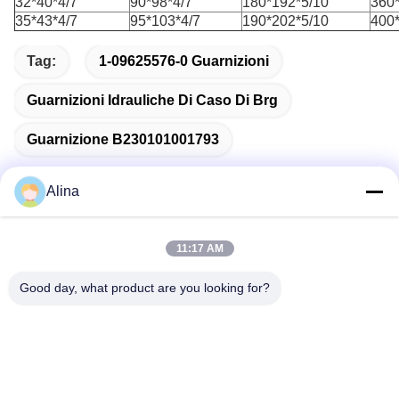
32*40*4/7
90*98*4/7
180*192*5/10
360
35*43*4/7
95*103*4/7
190*202*5/10
400
Tag:
1-09625576-0 Guarnizioni
Guarnizioni Idrauliche Di Caso Di Brg
Guarnizione B230101001793
Alina
Contatto rapido
11:17 AM
Good day, what product are you looking for?
Indirizzo
No.7, vicolo 3, a nord del villaggio di LianXi, città di Dongpu,
distretto di Tianhe, Canton, Cina
Telefono
86--14749308310