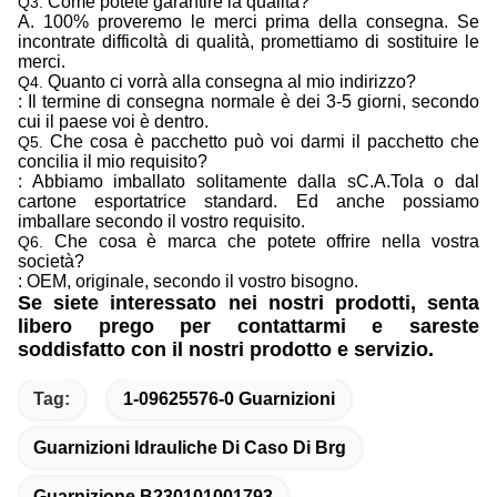
Come potete garantire la qualità?
Q3.
A. 100% proveremo le merci prima della consegna. Se
incontrate difficoltà di qualità, promettiamo di sostituire le
merci.
Quanto ci vorrà alla consegna al mio indirizzo?
Q4.
: Il termine di consegna normale è dei 3-5 giorni, secondo
cui il paese voi è dentro.
Che cosa è pacchetto può voi darmi il pacchetto che
Q5.
concilia il mio requisito?
: Abbiamo imballato solitamente dalla sC.A.Tola o dal
cartone esportatrice standard. Ed anche possiamo
imballare secondo il vostro requisito.
Che cosa è marca che potete offrire nella vostra
Q6.
società?
: OEM, originale, secondo il vostro bisogno.
Se siete interessato nei nostri prodotti, senta
libero prego per contattarmi e sareste
soddisfatto con il nostri prodotto e servizio.
Tag:
1-09625576-0 Guarnizioni
Guarnizioni Idrauliche Di Caso Di Brg
Guarnizione B230101001793