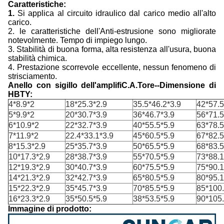
Caratteristiche:
1.
Si applica al circuito idraulico dal carico medio all'alto
carico.
2. le caratteristiche dell'Anti-estrusione sono migliorate
notevolmente. Tempo di impiego lungo.
3. Stabilità di buona forma, alta resistenza all'usura, buona
stabilità chimica.
4. Prestazione scorrevole eccellente, nessun fenomeno di
strisciamento.
Anello con sigillo dell'amplifiC.A.Tore--Dimensione di
HBTY:
4*8.9*2
18*25.3*2.9
35.5*46.2*3.9
42*57.5
5*9.9*2
20*30.7*3.9
36*46.7*3.9
56*71.5
6*10.9*2
22*32.7*3.9
40*55.5*5.9
63*78.5
7*11.9*2
22.4*33.1*3.9
45*60.5*5.9
67*82.5
8*15.3*2.9
25*35.7*3.9
50*65.5*5.9
68*83.5
10*17.3*2.9
28*38.7*3.9
55*70.5*5.9
73*88.1
12*19.3*2.9
30*40.7*3.9
60*75.5*5.9
75*90.1
14*21.3*2.9
32*42.7*3.9
65*80.5*5.9
80*95.1
15*22.3*2.9
35*45.7*3.9
70*85.5*5.9
85*100.
16*23.3*2.9
35*50.5*5.9
38*53.5*5.9
90*105.
Immagine di prodotto: