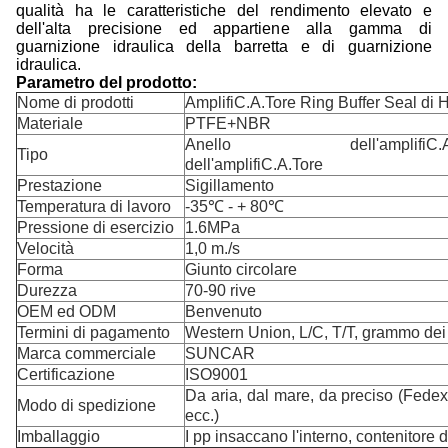
qualità ha le caratteristiche del rendimento elevato e
dell'alta precisione ed appartiene alla gamma di
guarnizione idraulica della barretta e di guarnizione
idraulica.
Parametro del prodotto:
Nome di prodotti
AmplifiC.A.Tore Ring Buffer Seal di
Materiale
PTFE+NBR
Anello dell'amplifiC.A.Tor
Tipo
dell'amplifiC.A.Tore
Prestazione
Sigillamento
Temperatura di lavoro
-35℃ - + 80℃
Pressione di esercizio
1.6MPa
Velocità
1,0 m./s
Forma
Giunto circolare
Durezza
70-90 rive
OEM ed ODM
Benvenuto
Termini di pagamento
Western Union, L/C, T/T, grammo dei 
Marca commerciale
SUNCAR
Certificazione
ISO9001
Da aria, dal mare, da preciso (Fed
Modo di spedizione
ecc.)
Imballaggio
I pp insaccano l'interno, contenitore d